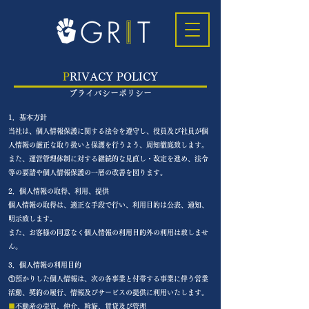
P
RIVACY POLICY
​プライバシーポリシー
1．基本方針
当社は、個人情報保護に関する法令を遵守し、役員及び社員が個
人情報の厳正な取り扱いと保護を行うよう、周知徹底致します。
また、運営管理体制に対する継続的な見直し・改定を進め、法令
等の要請や個人情報保護の一層の改善を図ります。
2．個人情報の取得、利用、提供
個人情報の取得は、適正な手段で行い、利用目的は公表、通知、
明示致します。
また、お客様の同意なく個人情報の利用目的外の利用は致しませ
ん。
3．個人情報の利用目的
①預かりした個人情報は、次の各事業と付帯する事業に伴う営業
活動、契約の履行、情報及びサービスの提供に利用いたします。
■
不動産の売買、仲介、斡旋、賃貸及び管理