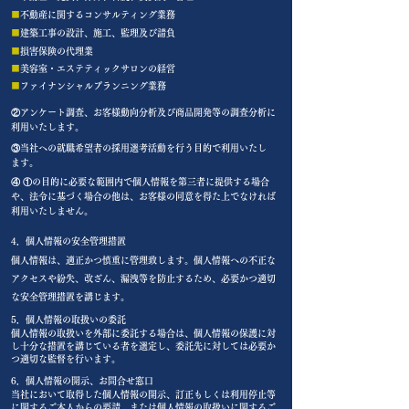
■
不動産に関するコンサルティング業務
■
建築工事の設計、施工、監理及び請負
■
損害保険の代理業
■
美容室・エステティックサロンの経営
■
ファイナンシャルプランニング業務
②アンケート調査、お客様動向分析及び商品開発等の調査分析に
利用いたします。
③当社への就職希望者の採用選考活動を行う目的で利用いたし
ます。
④ ①の目的に必要な範囲内で個人情報を第三者に提供する場合
や、法令に基づく場合の他は、お客様の同意を得た上でなければ
利用いたしません。
4．個人情報の安全管理措置
個人情報は、適正かつ慎重に管理致します。個人情報への不正な
アクセスや紛失、改ざん、漏洩等を防止するため、必要かつ適切
な安全管理措置を講じます。
5．
個人情報の取扱いの委託
個人情報の取扱いを外部に委託する場合は、個人情報の保護に対
し十分な措置を講じている者を選定し、委託先に対しては必要か
つ適切な監督を行います。
6．個人情報の開示、お問合せ窓口
当社において取得した個人情報の開示、訂正もしくは利用停止等
に関するご本人からの要請、または個人情報の取扱いに関するご