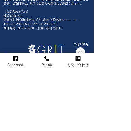
意見、ご質問等は、以下のお問合せ窓口にご連絡ください。
［お問合わせ窓口］
株式会社GRIT
札幌市中央区南2条西25丁目1番29号裏参道25BLD 3F
TEL
011-215-5660
FAX
011-215-5770
受付時間 9:30~18:30 （日曜・祝日を除く）
TOP戻る
人生のシーンに、深く関わる“不動産”をより快適に。
Facebook
Phone
お問い合わせ
〒064-0802
札幌市中央区南2条西25丁目1番29号
裏参道25BLD 3F
※地下鉄東西線「円山公園駅」から、徒歩2分
​営 業 時 間
09:30～18:30
​※日曜・祝日は定休日となります
​お電話でのお問い合わせ