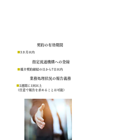
専任媒介契約
専属専任売却契約と同様、不動産会社1社のみに依頼する契
約ですが、
親戚や知人などに売却する場合は、不動産会社を通さず直接
取引することができます。
契約の有効期間
■
3カ月以内
指定流通機構への登録
■
媒介契約締結の日から7日以内
業務処理状況の報告義務
■
2週間に1回以上
（任意で報告を求めることは可能）