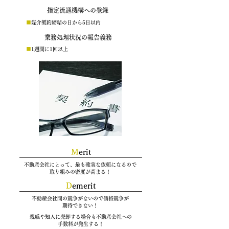
指定流通機構への登録
■
媒介契約締結の日から5日以内
業務処理状況の報告義務
■
1
週間に1回以上
M
erit
不動産会社にとって、最も確実な依頼になるので
取り組みの密度が高まる！
​D
emerit
不動産会社間の競争がないので価格競争が
期待できない！
親戚や知人に売却する場合も不動産会社への
手数料が発生する！