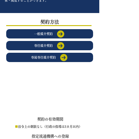
索・閲覧することができます。
​契約方法
一般媒介契約
専任媒介契約
専属専任媒介契約
一般媒介契約
複数の不動産会社に同時に仲介を依頼することができます。
親戚や知人などにも、
不動産会社を通さずに契約できます。
明示型と非明示型があり、明示型の場合は、
他者に重ねて依
頼した場合は通知する義務があります。
契約の有効期間
■
法令上の制限なし（行政の指導は3カ月以内）
指定流通機構への登録