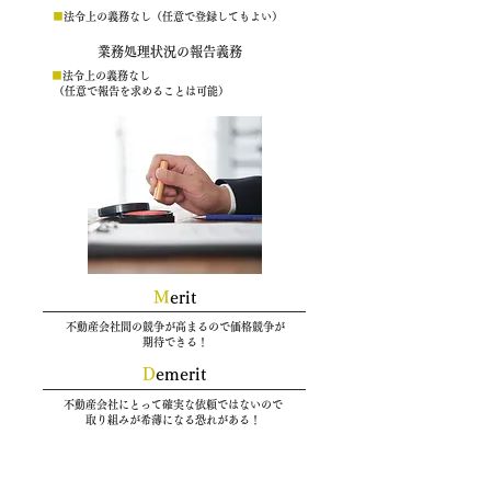
■
法令上の義務なし（任意で登録してもよい）
業務処理状況の報告義務
■
法令上の義務なし
（任意で報告を求めることは可能）
M
erit
不動産会社間の競争が高まるので価格競争が
期待できる！
D
emerit
不動産会社にとって確実な依頼ではないので
取り組みが希薄になる恐れがある！