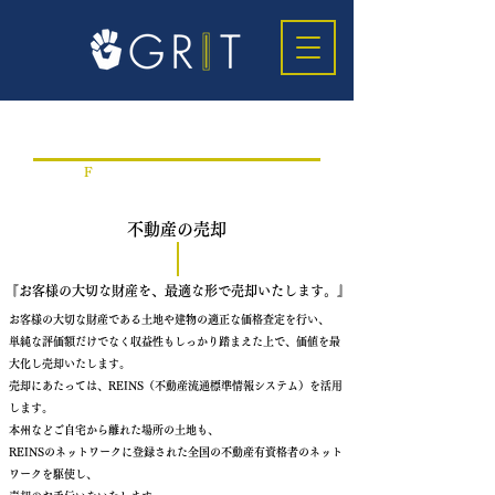
​不動産をお持ちの方へ
F
or those who own real estate
不動産の売却
『お客様の大切な財産を、
最適な形で売却いたします。』
お客様の大切な財産である土地や建物の適正な価格査定を行い、
単純な評価額だけでなく収益性もしっかり踏まえた上で、価値を最
大化し売却いたします。
売却にあたっては、REINS（不動産流通標準情報システム）を活用
します。
本州などご自宅から離れた場所の土地も、
REINSのネットワークに登録された全国の不動産有資格者のネット
ワークを駆使し、