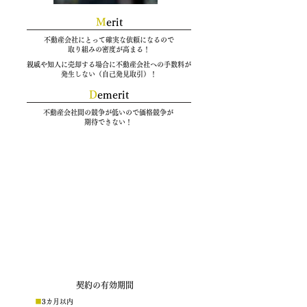
M
erit
不動産会社にとって確実な依頼になるので
取り組みの密度が高まる！
親戚や知人に売却する場合に不動産会社への手数料が
発生しない（自己発見取引）！
​D
emerit
不動産会社間の競争が低いので価格競争が
期待できない！
専属専任媒介契約
仲介を１社の不動産会社のみに依頼する契約です。
他の不動産会社に同時に仲介を依頼することは禁じられま
す。
親戚や知人などに売却することになった場合も、
依頼した不
動産会社を通して取引することになります。
契約の有効期間
■
3
カ月以内