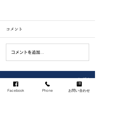
コメント
コメントを追加…
グランドオープン
TOP戻る
Facebook
Phone
お問い合わせ
人生のシーンに、深く関わる“不動産”をより快適に。
〒064-0802
札幌市中央区南2条西25丁目1番29号
裏参道25BLD 3F
※地下鉄東西線「円山公園駅」から、徒歩2分